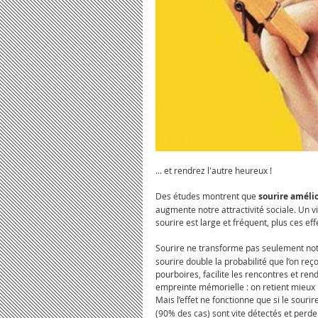
... et rendrez l'autre heureux !
Des études montrent que 
sourire améli
augmente notre attractivité sociale. Un vi
sourire est large et fréquent, plus ces eff
Sourire ne transforme pas seulement not
sourire double la probabilité que l’on reç
pourboires, facilite les rencontres et ren
empreinte mémorielle : on retient mieux 
Mais l’effet ne fonctionne que si le sourire
(90% des cas) sont vite détectés et perde