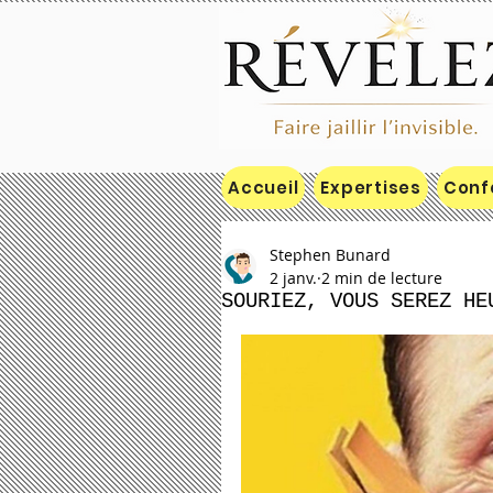
Accueil
Expertises
Conf
Stephen Bunard
2 janv.
2 min de lecture
SOURIEZ, VOUS SEREZ HE