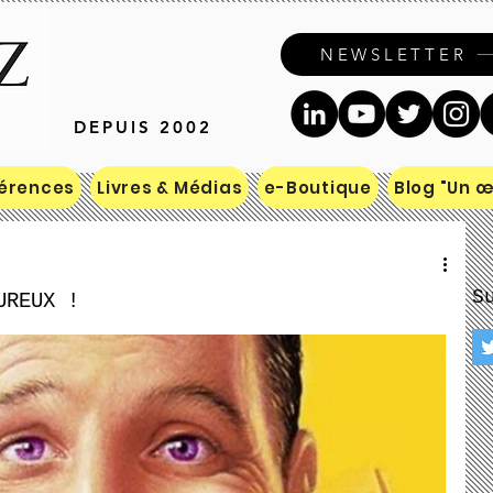
NEWSLETTER
DEPUIS 2002
érences
Livres & Médias
e-Boutique
Blog "Un œi
S
UREUX !