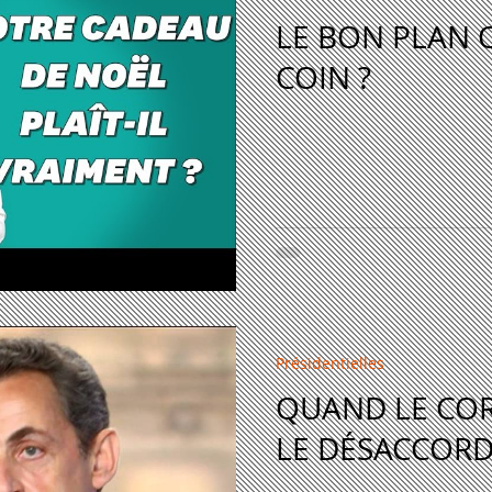
LE BON PLAN 
COIN ?
Présidentielles
QUAND LE COR
LE DÉSACCOR