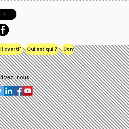
Inscrivez-vous à notre liste de
diffusion
S`abonner maintenant
l averti"
Qui est qui ?
Contact
uivez-nous