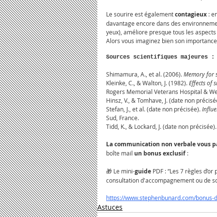
Le sourire est également 
contagieux
 : 
davantage encore dans des environnements
yeux), améliore presque tous les aspects 
Alors vous imaginez bien son importance
Sources scientifiques majeures :
Shimamura, A., et al. (2006). 
Memory for s
Kleinke, C., & Walton, J. (1982). 
Effects of
Rogers Memorial Veterans Hospital & Wel
Hinsz, V., & Tomhave, J. (date non précisée
Stefan, J., et al. (date non précisée). 
Influe
Sud, France.
Tidd, K., & Lockard, J. (date non précisée).
La communication non verbale vous pa
boîte mail 
un
bonus
exclusif
 :
🎁 Le mini-
guide
 PDF : “Les 7 règles d’o
consultation d'accompagnement ou de so
https://www.stephenbunard.com/bonus-
Astuces