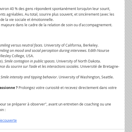
environ 40 % des gens répondent spontanément lorsqu’on leur sourit, 
 agréables. Au total, sourire plus souvent, et sincèrement (avec les 
de la vie sociale et émotionnelle.
 majeure dans le cadre de la relation de soin ou d'accompagnement.
miling versus neutral faces
. University of California, Berkeley.
 smiling on mood and social perception during interviews
. Edith Nourse 
lesley College, USA.
). 
Smile contagion in public spaces
. University of North Dakota.
nce du sourire sur l’aide et les interactions sociales
. Université de Bretagne-
 
Smile intensity and tipping behavior
. University of Washington, Seattle.
ssionne ? 
Prolongez votre curiosité et recevez directement dans votre 
r pour se préparer à observer", avant un entretien de coaching ou une 
in :
decouverte