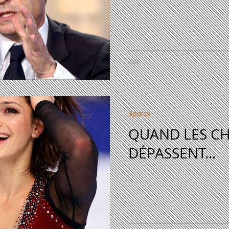
Sports
QUAND LES C
DÉPASSENT...