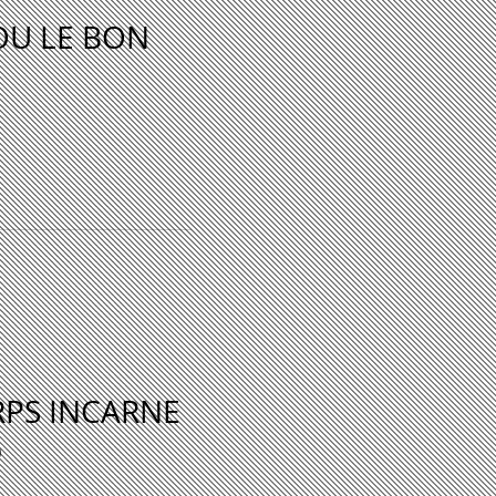
OU LE BON
PS INCARNE
D