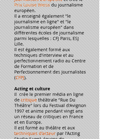
Prix Louise Weiss
du journalisme
européen.
Il a enseigné également "le
journalisme en ligne" et "le
journal
isme européen" dans
différentes écoles de journalisme
parmi lesquelles :
CFJ Paris, ESJ
Lille.
Il est également formé aux
techniques d'interview et au
perfectionnement radio au Centre
de Formation et de
Perfectionnement des Journalistes
(
CFPJ
).
Acting et culture
Il crée le premier média en ligne
de
critique
théâtrale "Rue Du
Théâtre" lors du Festival d'Avignon
1997 et anime pendant vingt ans
un réseau de critiques en France
et en Europe.
Il est formé au théâtre et aux
techniques
d'acteur
par l'Acting
Studio (Lyon), équipe de