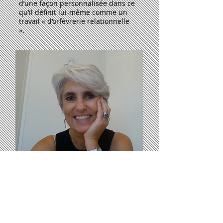
d’une façon personnalisée dans ce
qu’il définit lui-même comme un
travail « d’orfèvrerie relationnelle
».
Nathalie STEINBERG
Nathalie est
coa
ch
depuis 1995 sur
tous les aspects du
changement
d’une entreprise qu’il soit individuel,