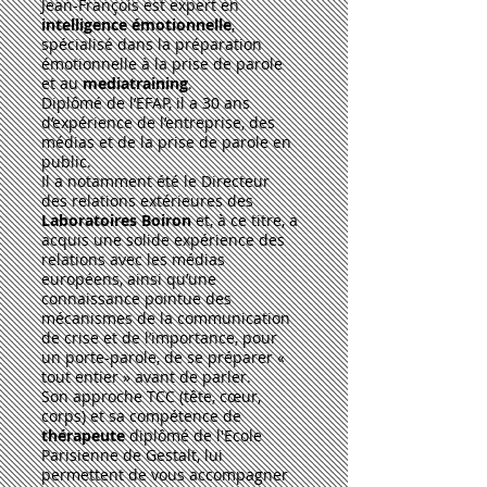
Jean-François est expert en
intelligence
émotionnelle
,
spécialisé dans la préparation
émotionnelle à la prise de parole
et au
mediatraining
.
D
iplômé de l’EFAP, il a 30 ans
d’expérience de l’entreprise, des
médias et de la prise de parole en
public.
Il a notamment été le Directeur
des relations extérieures des
Laboratoires
Boiron
et, à ce titre, a
acquis une solide expérience des
relations avec les médias
européens, ainsi qu’une
connaissance pointue des
mécanismes de la communication
de crise et de l’importance, pour
un porte-parole, de se préparer «
tout entier » avant de parler.
Son approche
TCC (tête, cœur,
corps) et sa compétence de
thér
apeute
diplômé de l'Ecole
Parisienne de Gestalt, lui
permettent de vous accompagner