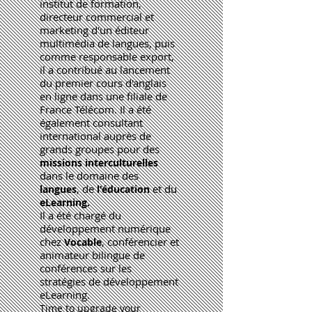
institut de formation,
directeur commercial et
marketing d'un éditeur
multimédia de langues, puis
comme responsable export,
il a contribué au lancement
du premier cours d'anglais
en ligne dans une filiale de
France Télécom. Il a été
également consultant
international auprès de
grands groupes pour des
missions
interculturelles
dans le domaine des
, de
et du
langues
l'éducation
eLearning.
Il a été
chargé du
développement numérique
chez
, conférencier et
Vocable
animateur bilingue de
conférences sur les
stratégies de développement
eLearning.
Time to upgrade your