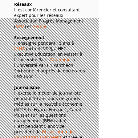
Réseaux
Il est conférencier et consultant
expert pour les réseaux
Association Progrès Management
(
APM
) et
Germe
.
Enseignement
Il
enseigne
pendant 15 ans à
l'ENA
(actuel INSP), à HEC
Executive Education, en Master à
l'Université Paris-
Dauphine
, à
l'Université Paris 1 Panthéon-
Sorbonne et auprès de doctorants
ENS-Lyon 1.
Journalisme
Il exerce le métier de journaliste
pendant 10 ans dans de grands
médias sur la nouvelle économie
(ARTE, Le Figaro, Europe 1, Canal
Plus) et sur les questions
européennes (BFM radio).
Il est pendant 5 ans vice-
président de
l'Association des
Journalistes Européens
et crée le