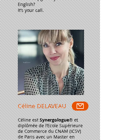
English?
It’s your call.
Céline DELAVEAU
Céline est
Synergologue
® et
diplômée de l’Ecole Supérieure
de Commerce du CNAM (ICSV)
de Paris avec un Master en