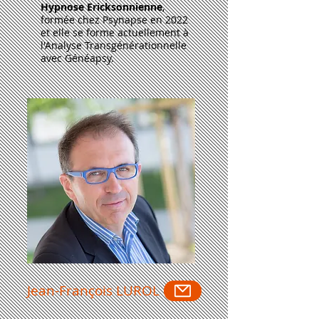
Hypnose
Ericksonnienne
,
formée chez Psynapse en 2022
et elle se forme actuellement à
l'Analyse Transgénérationnelle
avec Généapsy.
Jean-François LUROL