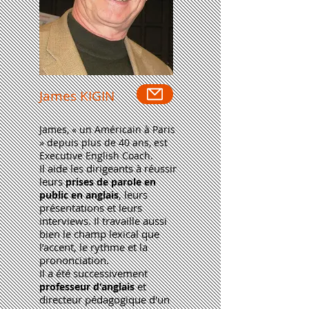
James KIGIN
James, « un Américain à Paris
» depuis plus de 40 ans, est
Executive English Coach.
Il aide les dirigeants à réussir
leurs
prises de parole
en
, leurs
public en anglais
présentations et leurs
interviews. Il travaille aussi
bien le champ lexical que
l’accent, le rythme et la
prononciation.
Il a été successivement
et
p
rofesseur
d'anglais
directeur pédagogique d'un