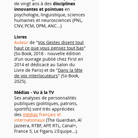
de vingt ans à des
disciplines
innovantes et pointues
en
psychologie, linguistique, sciences
humaines et neurosciences (PNL,
CNV, PCM, DPM, ANC...)
Livres
Auteur
de "
Vos Gestes disent tout
haut ce que vous pensez tout bas
"
(So Book, 2018 - nouvelle édition
d'un ouvrage publié chez First en
2014 et dédicacé au Salon du
Livre de Paris) et de "
Dans la tête
de vos interlocuteurs
" (So Book,
2025).
Médias -
Vu à la TV
Ses analyses de personnalités
publiques (politiques, patrons,
sportifs) sont très appréciées
des
médi
as
français et
internationaux
(The Guardian, Al
Jazeera, RTBF, AFP, RTL, Canal+,
France 5, Le Figaro, L'Equipe...).