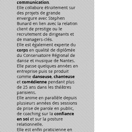
communication
.
Elle collabore étroitement sur
des projets de grande
envergure avec Stephen
Bunard en lien avec la relation
client de prestige ou le
recrutement de dirigeants et
de managers-clés.
Elle est également experte du
corps
en qualité de diplômée
du Conservatoire Régional de
danse et musique de Nantes.
Elle passe quelques années en
entreprise puis se produit
comme
danseuse
,
chanteuse
et
comédienne
pendant plus
de 25 ans dans les théâtres
parisiens.
Elle anime en parallèle depuis
plusieurs années des sessions
de prise de parole en public,
de coaching sur la
confiance
en
soi
et sur la posture
relationnelle.
Elle est enfin praticienne en