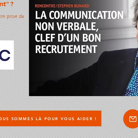
nt" ?
tre
prise de
OUS SOMMES LÀ POUR VOUS AIDER !