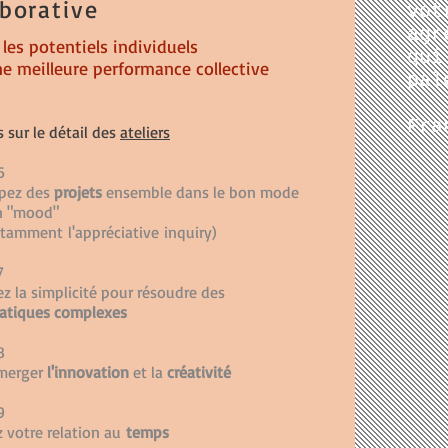
aborative
vo
agr
 les potentiels individuels
qui
e meilleure performance collective
pal
Fra
s sur le détail des
ateliers
6
pez des
projets
ensemble dans le bon mode
on "mood"
notamment
l'appréciative
inquiry)
7
z la simplicité pour résoudre des
atiques
complexes
8
émerger
l'innovation
et la
créativité
9
z votre relation au
temps