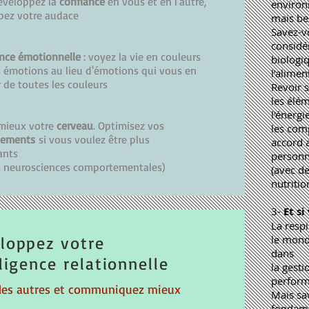
éveloppez la
confiance
en vous et en l'autre,
environ
pez votre audace
mais bel
Savez-v
considé
ence
émotionnelle
: voyez la vie en couleurs
biologi
 émotions au lieu d'émotions qui vous en
l’alimen
r de toutes les couleurs
Revoir s
les élém
l'énergi
 mieux votre
cerveau
. Optimisez vos
les com
tements
si vous voulez être plus
accord a
ants
personn
es neurosciences comportementales)
(avec de
nutriti
3-
Et si
La resp
loppez votre
le monde
dans
lligence relationnelle
la gesti
perfor
 les autres et communiquez mieux
Mais sav
fondamen