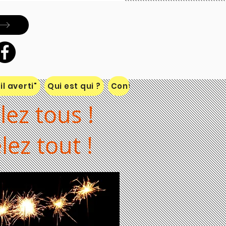
dirigeants
l averti"
Qui est qui ?
Contact
lez tous !
lez tout !