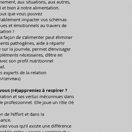
nement, aux situations, aux autres,
 et bien à notre alimentation.
ous que vous pouvez
rablement impacter vos schémas
ques et émotionnels au travers de
tation ?
a façon de s'alimenter peut éliminer
ents pathogènes, aide à répartir
e sur la journée, permet d'envisager
pléments nécessaires, d'être en
vec son profil nutritionnel
el.
s experts de la relation
on/cerveau)
 vous (ré)appreniez à respirer ?
iration et ses vertus méconnues dans
 professionnel. Elle joue un rôle clé
on de l’effort et dans la
mance.
iez-vous qu’il existe une différence
tale entre « savoir » respirer et «