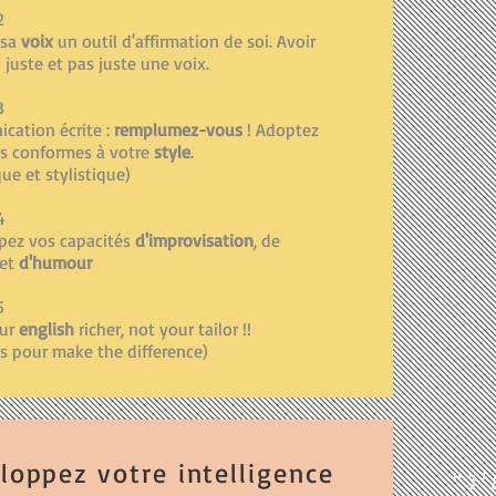
2
 sa
voix
un outil d'affirmation de soi. Avoir
 juste et pas juste une voix.
3
cation écrite :
remplumez-vous
! Adoptez
ts conformes à votre
style
.
que et stylistique)
4
pez vos capacités
d'improvisation
, de
 et
d'humour
5
our
english
richer, not your tailor !!
is pour make the difference)
loppez votre intelligence
"J'