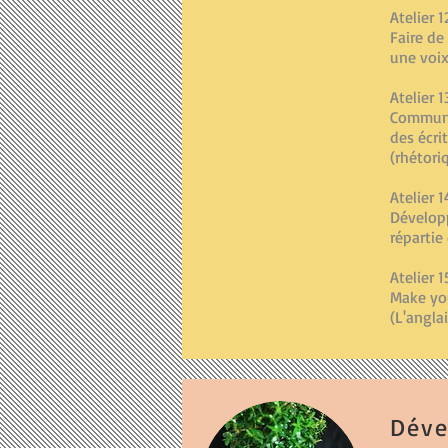
Atelier 1
Faire de
une voix
Atelier 1
Communi
des écri
(rhétori
Atelier 1
Dévelop
répartie
Atelier 1
Make y
(L'angla
Déve