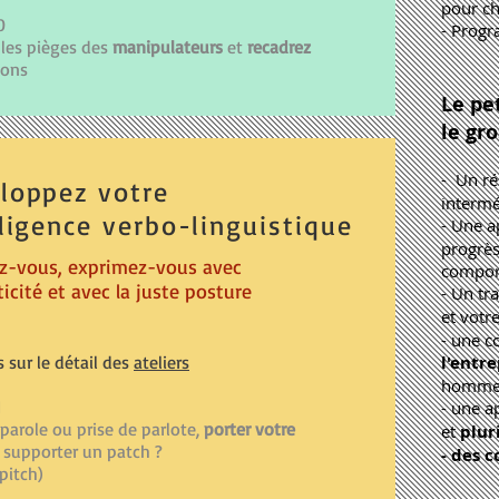
pour ch
0
- Progr
les pièges des
manipulateurs
et
recadrez
ions
Le pet
le gr
- Un r
loppez votre
intermé
lligence verbo-linguistique
- Une 
progrès
ez-vous, exprimez-vous avec
comport
icité et avec la juste posture
- Un tr
et
v
otr
- une 
s sur le détail des
ateliers
l'entre
homme
1
- une 
 parole ou prise de parlote,
porter votre
et
plur
supporter un patch ?
- des 
 pitch)