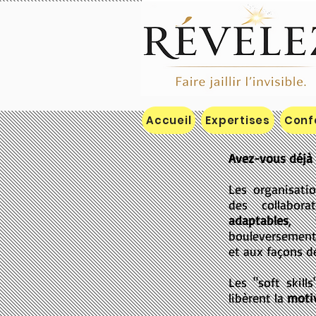
L'Agence Soft Sk
Accueil
Expertises
Conf
Avez-vous déjà 
Les organisati
des collabor
adaptables
, t
bouleversement
et aux façons de
Les "soft skill
libèrent la
moti