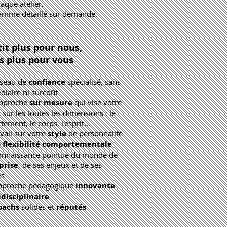
aque atelier.
amme détaillé sur demande.
it pl
us pour nous,
os plus pour vous
éseau de
confiance
spécialisé, sans
diaire ni surcoût
approche
sur mesure
qui vise votre
 sur les toutes les dimensions : le
ement, le corps, l'esprit...
avail sur votre
style
de personnalité
e
flexibilité
comportementale
connaissance pointue du monde de
prise
, de ses enjeux et de ses
s
approche pédagogique
innovante
idisciplinaire
coachs
solides
et
réputés