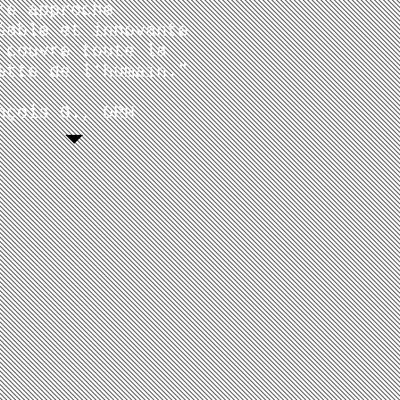
tre
approche
éable et innovante
 couvre toute la
ette de l'humain."
nçois G., DRH