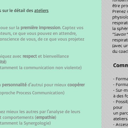
être pr
s sur le détail des
ateliers
Prenez 
physiol
respira
joue sur la
première
impression
. Captez vos
la sphè
uteurs, ce que vous pouvez en attendre,
"Savoir
onscience de vous, de ce que vous projetez
respirat
(avec un
du coac
iquez avec
respect
et bienveillance
ité
)
Comm
otamment la communication non violente)
- Forma
- Format
a
personnalité
d'autrui pour mieux
coopérer
- Sur-m
approche P
rocess Communication)
à des f
- Possib
pour
z mieux les autres par l'analyse de leurs
un parc
t comportements (
empathie
)
ateliers
otamment la Synergologie)
- Acces