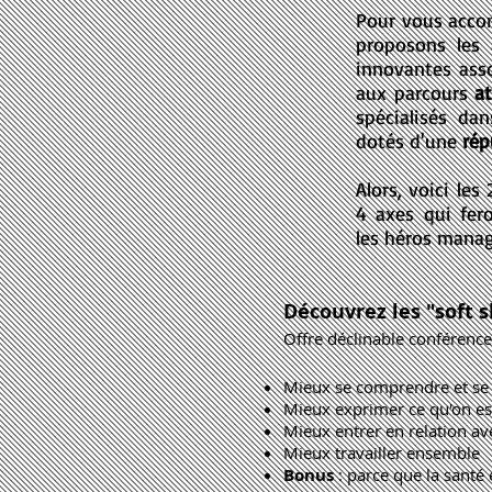
Pour vous acco
proposons les 
innovantes ass
aux parcours
a
spécialisés da
dotés d'une
rép
Alors, voici les
4 axes qui fer
les héros manag
Découvrez les "soft s
Offre déclinable
conférence
M
ieux se comprendre et se 
Mieux exprimer ce qu'on es
Mieux entrer en relation av
Mie
ux travailler ensemb
le
Bonus
: parce que la s
anté 