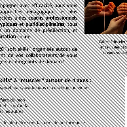
mpagner avec efficacité, nous vous
approches pédagogiques les plus
ociées à des
coachs
professionnels
typiques
et
pluridisciplinaires
, tous
ns un domaine de prédilection, et
utation
solide.
Faites étinceler
et celui des ca
 20 "soft skills" organisés autour de
si vous voule
ont de vos collaborateurs/de vous
ers et dirigeants de demain !
kills" à "muscler" autour de 4 axes :
s, webinars, workshops et coaching in
dividuel
faire du bien
t et ce
qu'on fait
ec les au
tres
et le bien-être sont facteurs de performance