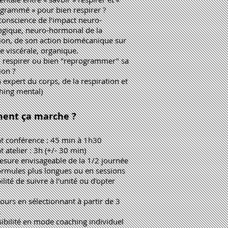
ogrammé » pour bien respirer ?
conscience de l’impact neuro-
ogique, neuro-hormonal de la
tion, de son action biomécanique sur
re viscérale, organique.
" respirer ou bien "reprogrammer" sa
ion ?
 expert du corps, de la respiration et
hing mental)
ent ça marche ?
t conférence : 45 min à 1h30
 atelier : 3h (+/- 30 min)
esure envisageable de la 1/2 journée
ormules plus longues ou en sessions
ilité de suivre à l'unité ou d'opter
ours en sélectionnant à partir de 3
.
sibilité en mode coaching individuel