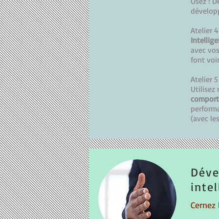
Osez ! D
dévelop
Atelier 4
Intellig
avec vos
font voi
Atelier 5
Utilisez
compor
perform
(avec l
Déve
inte
Cernez