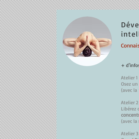
Déve
inte
Connai
+ d'info
Atelier 1
Osez un
(avec la
Atelier 2
Libérez 
concent
(avec la
Atelier 3