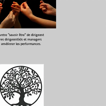
 votre "savoir être" de dirigeant
dres dirigeant(e)s et managers
z améliorer les performances.