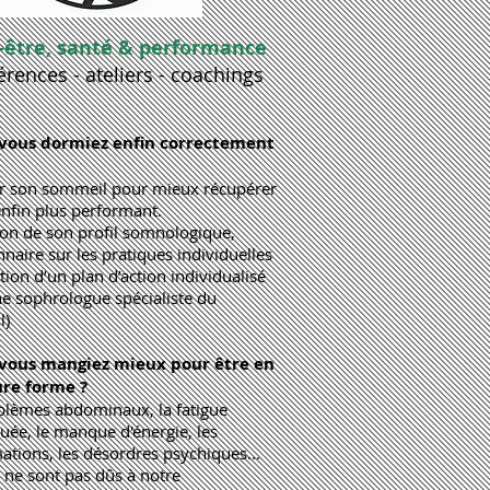
-être, santé & performance
érences - ateliers - coachings
 vous dormiez enfin correctement
r son sommeil pour mieux récupérer
enfin plus performant.
ion de son profil somnologique,
naire sur les pratiques individuelles
tion d’un plan d’action individualisé
ne sophrologue spécialiste du
l)
i vous mangiez mieux pour être en
ure forme ?
blèmes abdominaux, la fatigue
uée, le manque d'énergie, les
ations, les désordres psychiques...
 ne sont pas dûs à notre