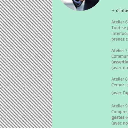
+ d'info
Atelier 6
Tout se 
interloc
prenez c
Atelier 7
Commun
(
assertiv
(avec n
Atelier 8
Cernez l
(avec l'
Atelier 9
Comprene
gestes
e
(avec n