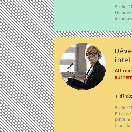
Atelier 1
Déjouez 
les relat
Déve
inte
Affirm
authent
+ d'info
Atelier 1
Prise de
pitch
ou 
(l'art du