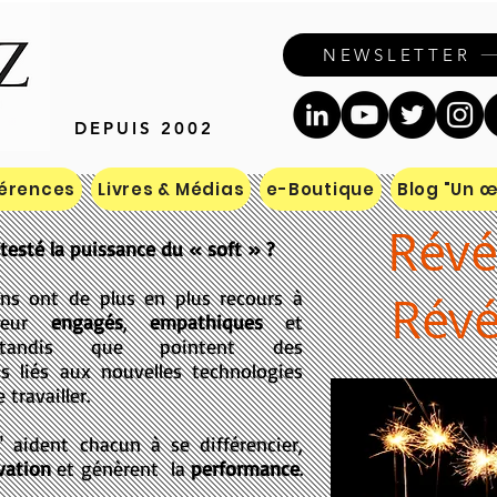
Contact
NEWSLETTER
ills & Santé pour managers et 
DEPUIS 2002
érences
Livres & Médias
e-Boutique
Blog "Un œi
Révé
testé la puissance du « soft » ?
ons ont de plus en plus recours à
Révé
ateur
engagés
,
empathiques
et
andis que pointent des
s liés aux nouvelles technologies
 travailler.
s" aident chacun à se différencier,
vation
et génèrent la
performance
.