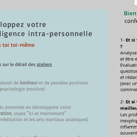
B
ien
conf
loppez votre
lligence intra-personnelle
1-
Et si
s toi toi-même
?
​
Analyse
et être 
s sur le détail des
ateliers
Evaluat
question
et rédac
 shoot de
bonheur
et de pensées positives
(avec u
psychologie
positive
)
sommei
2-
Et s
du potentiel en développant votre
meille
ration
, soyez "ici et maintenant"
Les pro
 méditation et les arts martiaux asiatiques)
inexpliq
inflamm
souvent