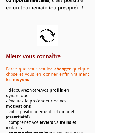
comportementales
, c'est possible
en un tournemain (ou presque)... !
Mieux vous connaître
Parce que vous voulez
changer
quelque
chose et vous en donner enfin vraiment
les
moyens
!
- découvrez votre/vos
profils
en
dynamique
- évaluez la profondeur de vos
motivations
- votre positionnement relationnel
(
assertivité
)
- comprenez vos
leviers
vs
freins
et
irritants
-
communiquez
mieux
avec les autres