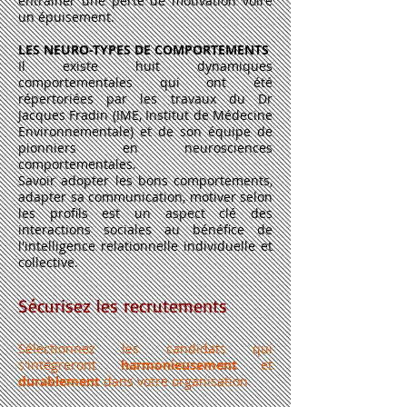
entraîner une perte de motivation voire
un épuisement.
LES NEURO-TYPES DE COMPORTEMENTS
Il existe huit dynamiques
comportementales qui ont été
répertoriées par les travaux du Dr
Jacques Fradin (IME, Institut de Médecine
Environnementale) et de son équipe de
pionniers en neurosciences
comportementales.
Savoir adopter les bons comportements,
adapter sa communication, motiver selon
les profils est un aspect clé des
interactions sociales au bénéfice de
l'intelligence relationnelle individuelle et
collective.
Sécurisez les recrutements
Sélectionnez les candidats qui
s'intégreront
harmonieusement
et
durablement
dans votre organisation.