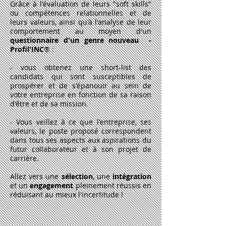
Grâce à l'évaluation de leurs "soft skills"
ou compétences relationnelles et de
leurs valeurs, ainsi qu'à l'analyse de leur
comportement au moyen d'un
questionnaire d'un genre nouveau -
Profil'INC
® :
- vous obtenez une short-list des
candidats qui sont susceptibles de
prospérer et de s'épanouir au sein de
votre entreprise en fonction de sa raison
d'être et de sa mission.
- Vous veillez à ce que l'entreprise, ses
valeurs, le poste proposé correspondent
dans tous ses aspects aux aspirations du
futur collaborateur et à son projet de
carrière.
Allez vers une
sélection
, une
intégration
et un
engagement
pleinement réussis en
réduisant au mieux l'incertitude !