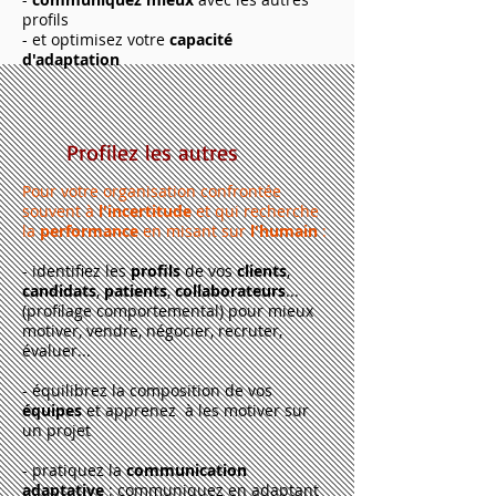
profils
- et optimisez votre
capacité
d'adaptation
Profilez les autres
Pour votre organisation confrontée
souvent à
l'incertitude
et qui recherche
la
performance
en misant sur
l'humain
:
​- identifiez les
profils
de vos
clients
,
candidats
,
patients
,
collaborateurs
...
(profilage comportemental) pour mieux
motiver, vendre, négocier, recruter,
évaluer...
- équilibrez la composition de vos
équipes
et apprenez à les motiver sur
un projet
- pratiquez la
communication
adaptative
: communiquez en adaptant