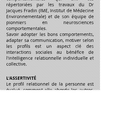
répertoriées par les travaux du Dr
Jacques Fradin (IME, Institut de Médecine
Environnementale) et de son équipe de
pionniers en neurosciences
comportementales.
Savoir adopter les bons comportements,
adapter sa communication, motiver selon
les profils est un aspect clé des
interactions sociales au bénéfice de
l'intelligence relationnelle individuelle et
collective.
L'ASSERTIVITÉ
Le profil relationnel de la personne est
évalué, comment elle aborde les autres,
plus ou moins en confiance, comment
elle s'envisage elle-même dans les
relations.
LES IRRITANTS ET FREINS
Il s'agit des attitudes et des
comportements qui irritent
profondément une personne et qu'elle