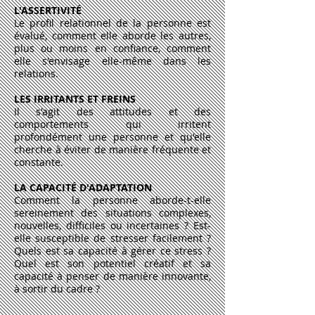
L'ASSERTIVITÉ
Le profil relationnel de la personne est
évalué, comment elle aborde les autres,
plus ou moins en confiance, comment
elle s'envisage elle-même dans les
relations.
LES IRRITANTS ET FREINS
Il s'agit des attitudes et des
comportements qui irritent
profondément une personne et qu'elle
cherche à éviter de manière fréquente et
constante.
LA CAPACITÉ D'ADAPTATION
Comment la personne aborde-t-elle
sereinement des situations complexes,
nouvelles, difficiles ou incertaines ? Est-
elle susceptible de stresser facilement ?
Quels est sa capacité à gérer ce stress ?
Quel est son potentiel créatif et sa
capacité à penser de manière innovante,
à sortir du cadre ?