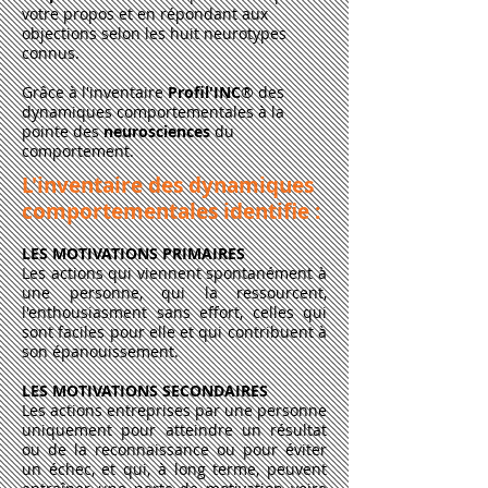
votre propos et en répondant aux
objections selon les huit neurotypes
connus.
Grâce à l'inventaire
Profil'INC
® des
dynamiques comportementales à la
pointe des
neurosciences
du
comportement.
L'inventaire des dynamiques
comportementales identifie :
LES MOTIVATIONS PRIMAIRES
Les actions qui viennent spontanément à
une personne, qui la ressourcent,
l'enthousiasment sans effort, celles qui
sont faciles pour elle et qui contribuent à
son épanouissement.
LES MOTIVATIONS SECONDAIRES
Les actions entreprises par une personne
uniquement pour atteindre un résultat
ou de la reconnaissance ou pour éviter
un échec, et qui, à long terme, peuvent