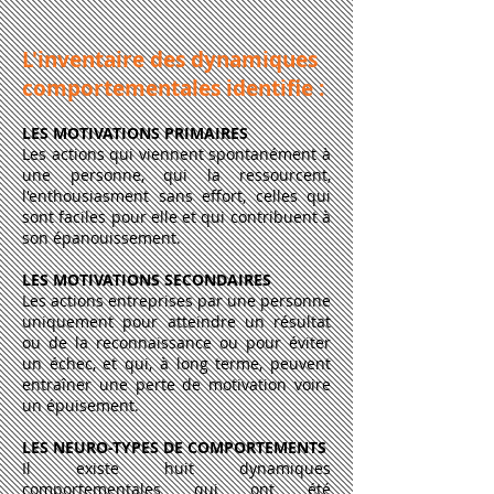
L'inventaire des dynamiques
comportementales identifie :
LES MOTIVATIONS PRIMAIRES
Les actions qui viennent spontanément à
une personne, qui la ressourcent,
l'enthousiasment sans effort, celles qui
sont faciles pour elle et qui contribuent à
son épanouissement.
LES MOTIVATIONS SECONDAIRES
Les actions entreprises par une personne
uniquement pour atteindre un résultat
ou de la reconnaissance ou pour éviter
un échec, et qui, à long terme, peuvent
entraîner une perte de motivation voire
un épuisement.
LES NEURO-TYPES DE COMPORTEMENTS
Il existe huit dynamiques
comportementales qui ont été