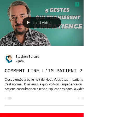
nous nous sommes amusés à commenter ensemble, y
compris le choix très précis de sa posture au musée
Grévin . Une posture qui lui avai
Load video
Stephen Bunard
2 janv.
COMMENT LIRE L'IM-PATIENT ?
C'est bientôt la belle nuit de Noël. Vous êtes impatient(e),
c'est normal. D'ailleurs, à quoi voit-on l'impatience du
patient, consultant ou client ? Explications dans la vidéo 👇
La communication non verbale vous passionne ?
Prolongez votre curiosité et recevez directement dans
votre boîte mail un bonus exclusif : 🎁 Le mini- guide PDF :