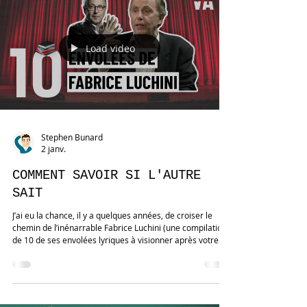
au stress, à la frustration ou à l’embarras. Aucune
explication unique n’est scientifiquement con
Load video
Stephen Bunard
2 janv.
COMMENT SAVOIR SI L'AUTRE
SAIT
J’ai eu la chance, il y a quelques années, de croiser le
chemin de l’inénarrable Fabrice Luchini (une compilation
de 10 de ses envolées lyriques à visionner après votre
lecture 👇). Avec l'acteur féru de mots, j’ai partagé un bon
moment de conversation vivifiant et réjouissant. J'ai pu lui
montrer plusieurs vidéos de sa truculente personne, que