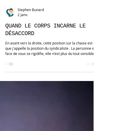
Stephen Bunard
2 janv.
QUAND LE CORPS INCARNE LE
DÉSACCORD
En avant vers la droite, cette position sur la chaise est ce
que j'appelle la position du syndicaliste . La personne en
face de vous se rigidifie, elle n'est plus du tout sensible à
vos arguments ou bien elle perd son calme et devient
plus agressive si c'est à son tour de parler. D'autres
positions sur la chaise, plus nombreuses et plus subtiles
que les simples mouvements avant/arrière, faciles à
décrypter par le bon sens, ont été analysées par les
chercheurs québécois. Vous