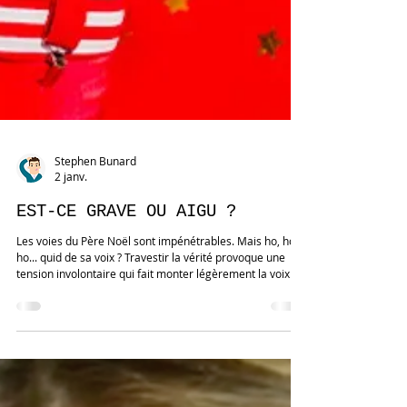
Stephen Bunard
2 janv.
EST-CE GRAVE OU AIGU ?
Les voies du Père Noël sont impénétrables. Mais ho, ho,
ho... quid de sa voix ? Travestir la vérité provoque une
tension involontaire qui fait monter légèrement la voix
dans les aigus (environ +5 % par rapport à la fréquence
initiale). Ainsi, pourraient être démasqués un patient qui
prétend prendre ses médicaments, un consultant qui