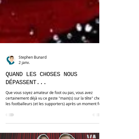
Stephen Bunard
2 janv.
QUAND LES CHOSES NOUS
DÉPASSENT...
Que vous soyez amateur de foot ou pas, vous avez
certainement déjà vu ce geste "main(s) sur la tête" chez
les footballeurs (et les supporters) après un moment fort
comme un but manqué ou une erreur importante ! Et on
l'observe dans tous les sports (cf images, athlétisme,
basket etc), quel que soit le sexe. Ce geste est largement
interprété comme une réponse émotionnelle spontanée