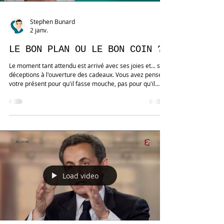
Stephen Bunard
2 janv.
LE BON PLAN OU LE BON COIN ?
Le moment tant attendu est arrivé avec ses joies et... ses
déceptions à l'ouverture des cadeaux. Vous avez pensé
votre présent pour qu'il fasse mouche, pas pour qu'il
reste sur la touche. Alors, comment savoir si votre
cadeau a bien plu ou s'il y a un risque qu'il soit revendu
sur Le Bon Coin ? Autant de signaux d'adhésion, de
flottement ou de rejet utiles à lire sur le corps de votre
client, patient ou consultant quand vous lui faites une
remarque, une suggestion ou une prop
Load video