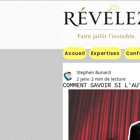
Accueil
Expertises
Conf
Stephen Bunard
2 janv.
2 min de lecture
COMMENT SAVOIR SI L'AU