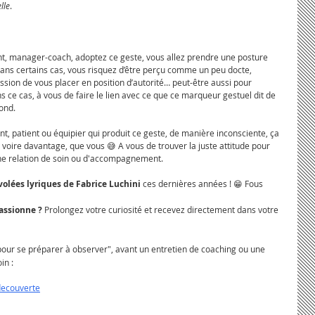
lle
.
t, manager-coach, adoptez ce geste, vous allez prendre une posture 
dans certains cas, vous risquez d’être perçu comme un peu docte, 
sion de vous placer en position d’autorité… peut-être aussi pour 
ce cas, à vous de faire le lien avec ce que ce marqueur gestuel dit de 
ond.
tant, patient ou équipier qui produit ce geste, de manière inconsciente, ça 
 voire davantage, que vous 😅 A vous de trouver la juste attitude pour 
nne relation de soin ou d'accompagnement.
olées lyriques de Fabrice Luchini 
ces dernières années ! 😁 Fous 
ssionne ? 
Prolongez votre curiosité et recevez directement dans votre 
r pour se préparer à observer", avant un entretien de coaching ou une 
in :
decouverte