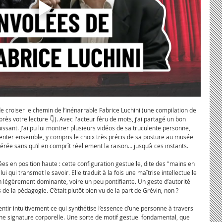
 de croiser le chemin de l’inénarrable Fabrice Luchini (une compilation de 
rès votre lecture 👇). Avec l'acteur féru de mots, j’ai partagé un bon 
ssant. J'ai pu lui montrer plusieurs vidéos de sa truculente personne, 
r ensemble, y compris le choix très précis de sa posture au 
musée 
gérée sans qu’il en comprît réellement la raison… jusqu’à ces instants.
ées en position haute : cette configuration gestuelle, dite des "mains en 
lui qui transmet le savoir. Elle traduit à la fois une maîtrise intellectuelle 
on légèrement dominante, voire un peu pontifiante. Un geste d’autorité 
 de la pédagogie. C’était plutôt bien vu de la part de Grévin, non ?
sentir intuitivement ce qui synthétise l’essence d’une personne à travers 
e signature corporelle. Une sorte de motif gestuel fondamental, que 