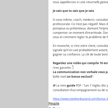
nous appellerons ici une
 ritournelle gestue
Je sais que tu sais que je sais
Si vous-même, coach, médecin, consultan
professorale. Ce n'est pas négatif. Mais 
pompeux ou prétentieux, donnant l’impres
compenser un moment d’incertitude. Dans 
vous et comment régler le problème de f
En revanche, si c’est votre client, consul
signale qu’il en sait probablement autant,
gagner sa confiance. La clé de toute bo
Regardez une vidéo qui compile 10 env
rires garantis 👇
La communication non verbale vous pa
boîte mail 
un
bonus
exclusif
 :
🎁 Le mini-
guide
 PDF : “Les 7 règles d’o
consultation d'accompagnement ou de so
https://www.stephenbunard.com/bonus-
People