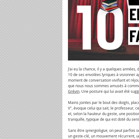
J’ai eu la chance, il y a quelques années,
10 de ses envolées lyriques à visionner ap
moment de conversation vivifiant et réjoui
que nous nous sommes amusés à commente
Grévin
. Une posture qui lui avait été sug
Mains jointes par le bout des doigts, plac
V", évoque celui qui sait, le professeur, ce
et, selon la hauteur du geste, une positi
tranquille, typique de qui est doté du sens
Sans être 
synergologue
, on peut parfois 
un geste-clé, un mouvement récurrent, un