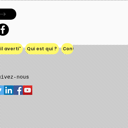
Inscrivez-vous à notre liste de
diffusion
S`abonner maintenant
l averti"
Qui est qui ?
Contact
uivez-nous