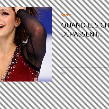
Sports
QUAND LES C
DÉPASSENT...