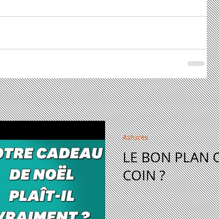
Astuces
LE BON PLAN 
COIN ?