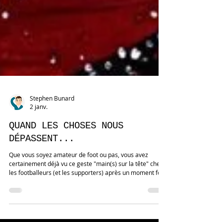
Stephen Bunard
2 janv.
QUAND LES CHOSES NOUS
DÉPASSENT...
Que vous soyez amateur de foot ou pas, vous avez
certainement déjà vu ce geste "main(s) sur la tête" chez
les footballeurs (et les supporters) après un moment fort
comme un but manqué ou une erreur importante ! Et on
l'observe dans tous les sports (cf images, athlétisme,
basket etc), quel que soit le sexe. Ce geste est largement