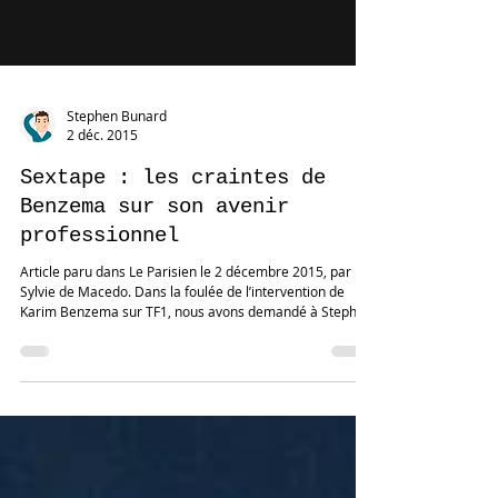
Stephen Bunard
2 déc. 2015
Sextape : les craintes de
Benzema sur son avenir
professionnel
Article paru dans Le Parisien le 2 décembre 2015, par
Sylvie de Macedo. Dans la foulée de l’intervention de
Karim Benzema sur TF1, nous avons demandé à Stephen
Bunard, conférencier et expert en langage corporel de
décrypter les attitudes de l’international français, mis en
examen dans l’affaire du chantage à la sex-tape exercé
sur Mathieu Valbuena. « On peut lire beaucoup de choses