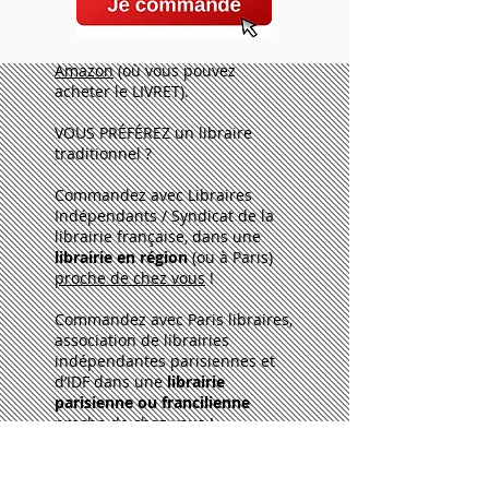
Amazon
(où vous pouvez
acheter le LIVRET).​
VOUS PRÉFÉREZ un libraire
traditionnel ?​
Commandez
avec Libraires
Indépendants / Syndicat de la
librairie française,
dans une
librairie
en
région
(ou à Paris)
proche de chez vous
!
Commandez avec Paris libraires,
a
ssociation de librairies
indépendantes parisiennes et
d’IDF
dans une
librairie
parisienne ou francilienne
proche de chez vous
!​