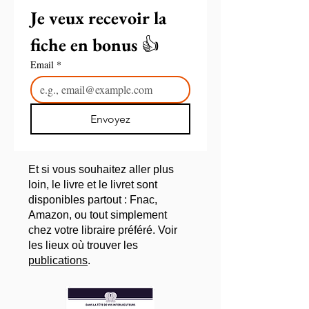
Je veux recevoir la 
fiche en bonus 
👍
Email
*
🔒 Confidentialité : votre e-mail est utilisé uniquement pour
l’envoi des ressources et des actualités de Stephen
Bunard. Vous pouvez vous désinscrire à tout moment.
Aucune transmission à des tiers.
Envoyez
Et si vous souhaitez aller plus
loin, le livre et le livret sont
disponibles partout : Fnac,
Amazon, ou tout simplement
chez votre libraire préféré. Voir
les lieux où trouver les
publications
.