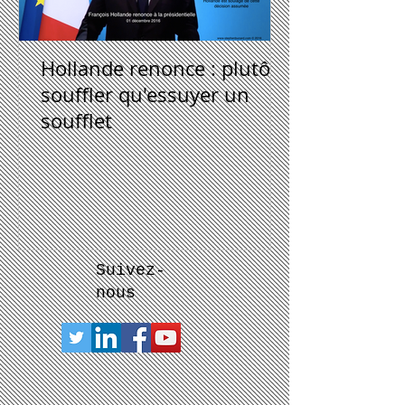
Hollande renonce : plutôt
souffler qu'essuyer un
soufflet
Suivez-
nous