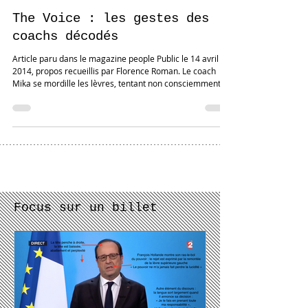
Stephen Bunard
14 avr. 2014
The Voice : les gestes des
coachs décodés
Article paru dans le magazine people Public le 14 avril
2014, propos recueillis par Florence Roman. Le coach
Mika se mordille les lèvres, tentant non consciemment
d'exercer un contrôle sur le plaisir qu'il ressent. Sans
doute vient-il de détecter un "talent" encore plus
prometteur qu'il ne voudrait le montrer. Les autres
coachs auront-ils été attentifs à cette mimique qui
souligne qu'il va mettre le paquet a priori pour "pousser"
ce candidat ? #revuedepresse #synergologie
Focus sur un billet