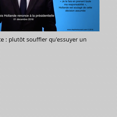
 : plutôt souffler qu'essuyer un