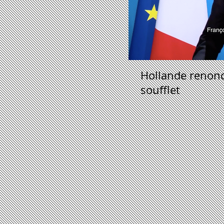
Hollande renonce
soufflet