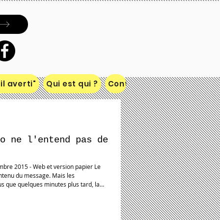
l averti"
Qui est qui ?
Contact
o ne l'entend pas de
contenu du message. Mais les
us que quelques minutes plus tard, la
 chaleureusement, le dirigeant parisien,
us tôt, dans la soirée, les caméras ont
qui avait déclaré la veille au magazine