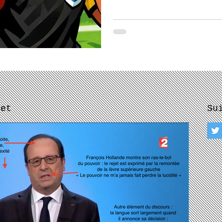
let
Su