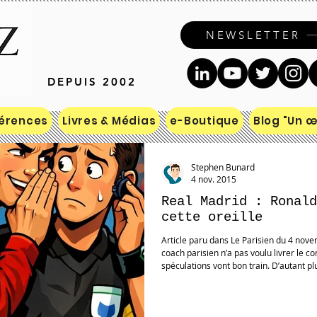
NEWSLETTER
DEPUIS 2002
érences
Livres & Médias
e-Boutique
Blog "Un œi
Stephen Bunard
4 nov. 2015
Real Madrid : Ronald
cette oreille
Article paru dans Le Parisien du 4 novembre 2015 - Web et version papier Le
coach parisien n’a pas voulu livrer le 
spéculations vont bon train. D’autant pl
star portugaise a également salué, très
Nasser Al-Khelaïfi devant les médias. Pl
également filmé un échange entre CR7 (
allemand Kicker «Q