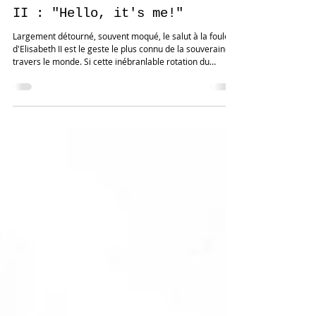
Salut à la foule d'Elisabeth
II : "Hello, it's me!"
Largement détourné, souvent moqué, le salut à la foule
d'Elisabeth II est le geste le plus connu de la souveraine à
travers le monde. Si cette inébranlable rotation du
poignet est désormais un gimmick, il est aussi le
révélateur de 64 années passées sur le trône du
Royaume-Uni. C'est sans conteste le geste le plus célèbre
d'Elisabeth II. Toujours copié, jamais égalé: le salut à la
foule. Au balcon du palais de Buckingham, lors de
cérémonies officielles et à chacun de ses dép