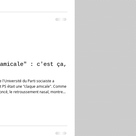
amicale" : c'est ça,
 l'Université du Parti sociaiste a
nt PS était une "claque amicale". Comme
froncé, le retroussement nasal, montrent
 claque lui donne un caractère plus
e plus hargneux, combien même un