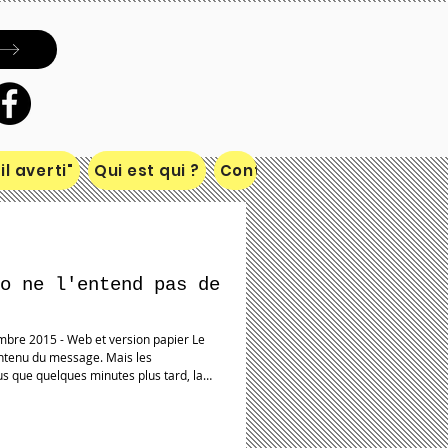
l averti"
Qui est qui ?
Contact
o ne l'entend pas de
contenu du message. Mais les
us que quelques minutes plus tard, la
 chaleureusement, le dirigeant parisien,
us tôt, dans la soirée, les caméras ont
qui avait déclaré la veille au magazine