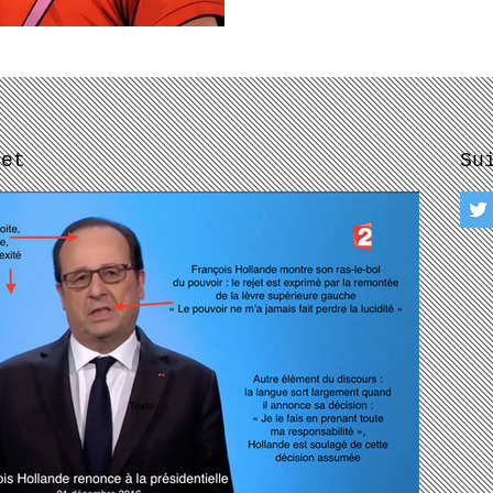
let
Su