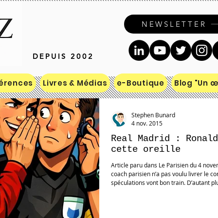
NEWSLETTER
DEPUIS 2002
érences
Livres & Médias
e-Boutique
Blog "Un œi
Stephen Bunard
4 nov. 2015
Real Madrid : Ronald
cette oreille
Article paru dans Le Parisien du 4 novembre 2015 - Web et version papier Le
coach parisien n’a pas voulu livrer le 
spéculations vont bon train. D’autant pl
star portugaise a également salué, très
Nasser Al-Khelaïfi devant les médias. Pl
également filmé un échange entre CR7 (
allemand Kicker «Q