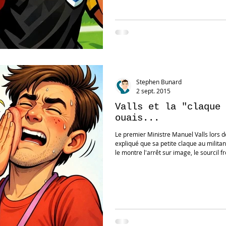
Stephen Bunard
2 sept. 2015
Valls et la "claque 
ouais...
Le premier Ministre Manuel Valls lors de
expliqué que sa petite claque au milita
le montre l'arrêt sur image, le sourcil 
une image fugitive de colère. Les deux petites tapes viennent adoucir le geste,
car paradoxalement, la répétition de la
léger. Une seul eût constitué un gest
sourire l'accompagn