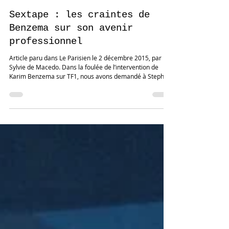
Stephen Bunard
2 déc. 2015
Sextape : les craintes de
Benzema sur son avenir
professionnel
Article paru dans Le Parisien le 2 décembre 2015, par
Sylvie de Macedo. Dans la foulée de l’intervention de
Karim Benzema sur TF1, nous avons demandé à Stephen
Bunard, conférencier et expert en langage corporel de
décrypter les attitudes de l’international français, mis en
examen dans l’affaire du chantage à la sex-tape exercé
sur Mathieu Valbuena. « On peut lire beaucoup de choses
dans cette interview. Rien que cela, c'est déjà intéressant.
Cela montre qu'à l'inverse d'un