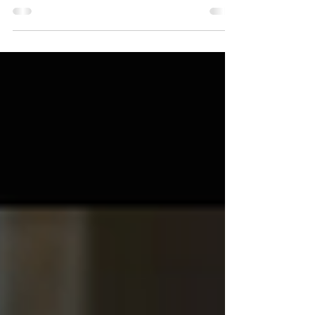
peuvent être en lien avec le médical, des problèmes
dermatologiques, le diabète, la spasmophilie, tout
dérèglement histaminique et encore bien d'autres. Mais
dans certains cas, nos grattages pourraient prendre leur
source dans notre inconscient. La réaction de grattage
nous aiderait à mieux gérer le stress né d'une situation
d'inconfort, d'un conflit interne, d'un décalage entre la
situation que nous vivons ou que nous vo