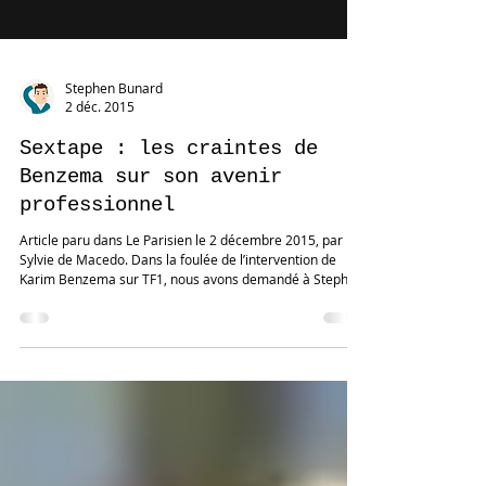
Stephen Bunard
2 déc. 2015
Sextape : les craintes de
Benzema sur son avenir
professionnel
Article paru dans Le Parisien le 2 décembre 2015, par
Sylvie de Macedo. Dans la foulée de l’intervention de
Karim Benzema sur TF1, nous avons demandé à Stephen
Bunard, conférencier et expert en langage corporel de
décrypter les attitudes de l’international français, mis en
examen dans l’affaire du chantage à la sex-tape exercé
sur Mathieu Valbuena. « On peut lire beaucoup de choses
dans cette interview. Rien que cela, c'est déjà intéressant.