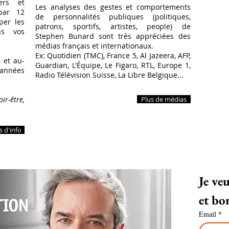
ers et
Les analyses des gestes et comportements
 par 12
de personnalités publiques (politiques,
per les
patrons, sportifs, artistes, people) de
ns vos
Stephen Bunard sont très appréciées des
médias français et internationaux.
Ex: Quotidien (TMC), France 5, Al Jazeera, AFP,
 et au-
Guardian, L'Équipe, Le Figaro, RTL, Europe 1,
 années
Radio Télévision Suisse, La Libre Belgique...
ir-être,
Plus de médias
s d'info
Je veu
Email
*