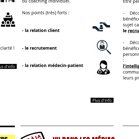
ou coaching individuel.
titre pe
Nos points (très) forts :
- Déc
bénéfic
sujet ca
- la rel
ation client
le
recr
- Déc
clarté !
- le recrutement
bénéfi
personn
:
- la relation médecin-patient
l'intel
us d'info
communi
leurs pr
Plus d'info