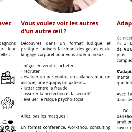
avec
Vous voulez voir les autres
Adap
d'un autre œil ?
C
e n'es
agnons
Découvrez dans un format ludique et
l'a à 
ur leur
pratique l'univers fascinant des gestes et du
de
VU
elle :
langage corporel pour vous aider à mieux :
plus v
complex
- négocier, vendre, acheter
- recruter
S'adapt
- évaluer un partenaire, un collaborateur, un
mental
associé, une équipe, un patient...
quotidi
- lutter contre la fraude
- assurer la protection et la sécurité
Avec l
- évaluer le risque psycho-social
dans l
...
- Déc
Allez, bas les
masques !
bénéfi
amélior
En format conférence, workshop, consulting
savoir 