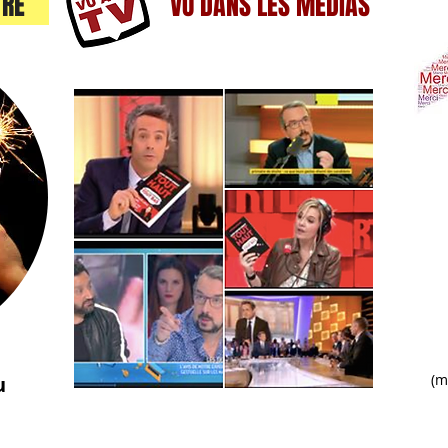
ÊTRE
VU DANS LES MÉDIAS
"M
St
in
to
et
Bri
com
(m
u