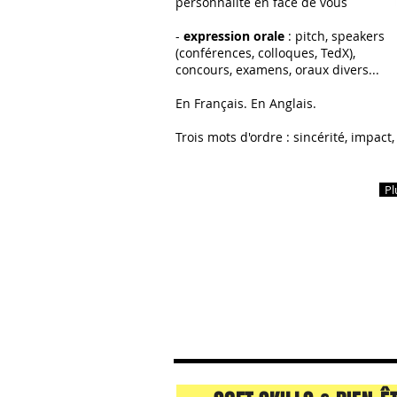
personnalité en face de vous
-
expression
orale
: pitch, speakers
(conférences, colloques, TedX),
concours, examens, oraux divers...
En Français. En Anglais.
Trois mots d'ordre : sincérité, impact, 
Pl