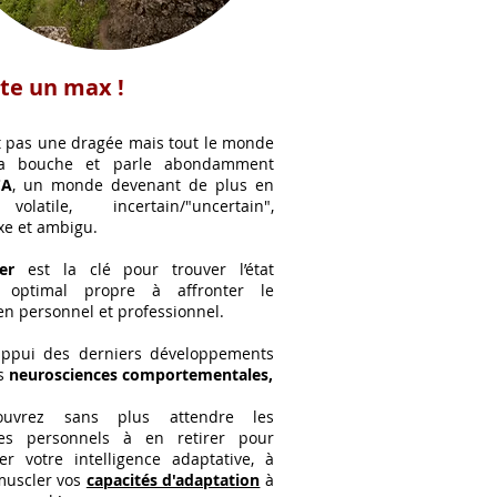
te un max !
t pas une dragée mais tout le monde
la bouche et parle abondamment
C
A
,
un monde devenant de plus en
olatile, incertain/"uncertain",
e et ambigu.
er
est la clé pour trouver l’état
 optimal propre à affronter le
en personnel et professionnel.
'appui des derniers développements
es
neurosciences
comportementales,
ouvrez sans plus attendre les
ces personnels à en retirer pour
er votre intelligence adaptative, à
muscler vos
capacités d'adaptation
à