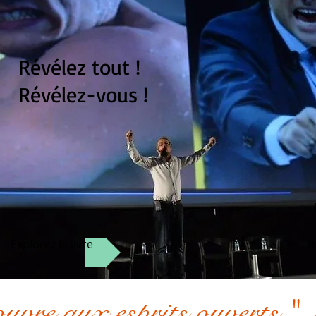
Révélez tout !
Révélez-vous !
Explorez le livre
R
ouvre aux esprits ouverts."