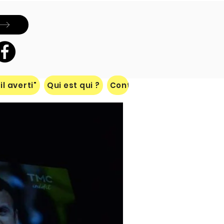
l averti"
Qui est qui ?
Contact