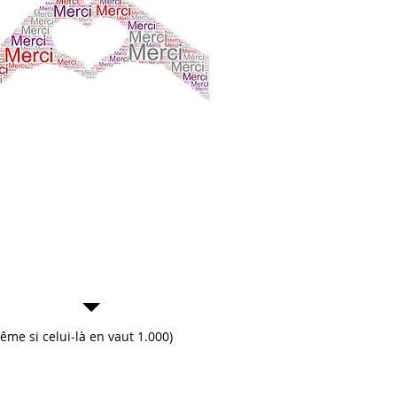
erci encore cher
ephen pour votre
tervention très pro et
ujours pleine d'humour
 de chaleur humaine."
gitte H. - Responsable
munication - Santé
ême si celui-là en vaut 1.000)