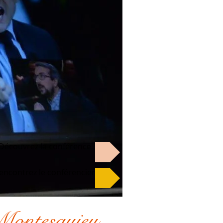
Découvrez la conférence
encontrez le conférencier
 Montesquieu