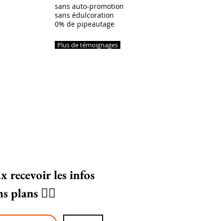
sans auto-promotion
sans édulcoration
0% de pipeautage
Plus de témoignages
x recevoir les infos 
et bons plans 👌🏻 