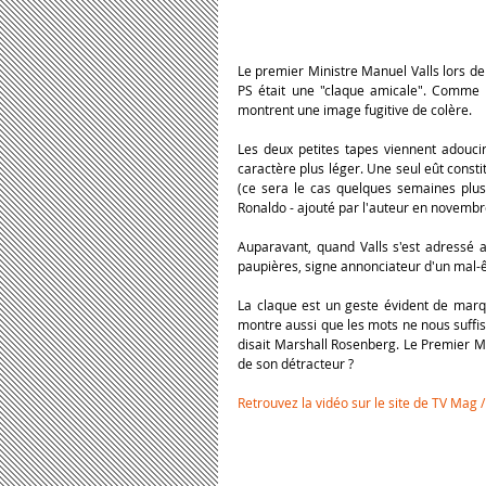
Le premier Ministre Manuel Valls lors de l
PS était une "claque amicale". Comme le
montrent une image fugitive de colère.
Les deux petites tapes viennent adoucir
caractère plus léger. Une seul eût cons
(ce sera le cas quelques semaines plus 
Ronaldo - ajouté par l'auteur en novemb
Auparavant, quand Valls s'est adressé a
paupières, signe annonciateur d'un mal-êt
La claque est un geste évident de marqua
montre aussi que les mots ne nous suffise
disait Marshall Rosenberg. Le Premier Mi
de son détracteur ?
Retrouvez la vidéo sur le site de TV Mag /