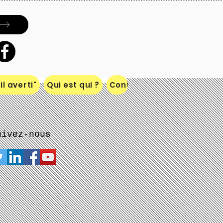
Inscrivez-vous à notre liste de
diffusion
S`abonner maintenant
l averti"
Qui est qui ?
Contact
uivez-nous