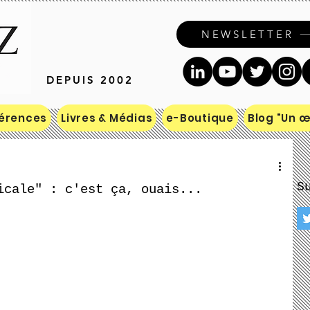
NEWSLETTER
DEPUIS 2002
érences
Livres & Médias
e-Boutique
Blog "Un œi
S
icale" : c'est ça, ouais...