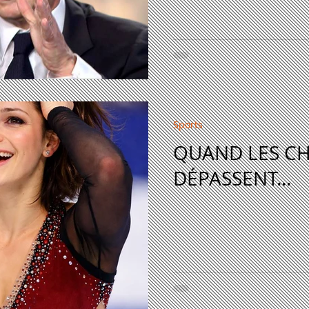
Sports
QUAND LES C
DÉPASSENT...