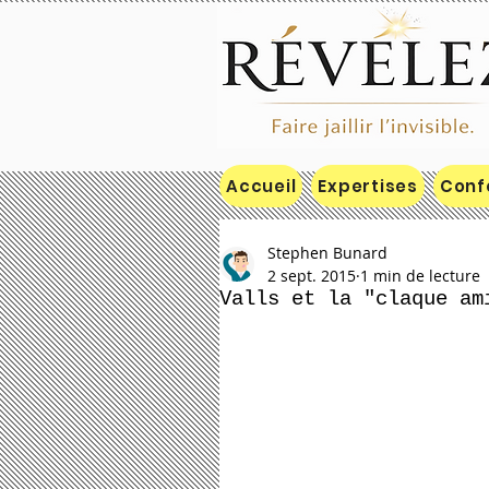
Accueil
Expertises
Conf
Stephen Bunard
2 sept. 2015
1 min de lecture
Valls et la "claque am