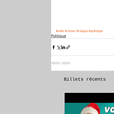
#valls
#closer
#claque
#politique
Politique
Billets récents