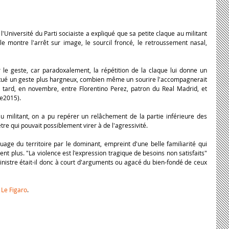
'Université du Parti sociaiste a expliqué que sa petite claque au militant 
 montre l'arrêt sur image, le sourcil froncé, le retroussement nasal, 
 le geste, car paradoxalement, la répétition de la claque lui donne un 
titué un geste plus hargneux, combien même un sourire l'accompagnerait 
tard, en novembre, entre Florentino Perez, patron du Real Madrid, et 
re2015).
u militant, on a pu repérer un relâchement de la partie inférieure des 
re qui pouvait possiblement virer à de l'agressivité.
ge du territoire par le dominant, empreint d'une belle familiarité qui 
nt plus. "La violence est l'expression tragique de besoins non satisfaits" 
nistre était-il donc à court d'arguments ou agacé du bien-fondé de ceux 
 Le Figaro
.